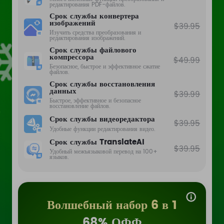
редактирования PDF-файлов.
Срок службы конвертера
изображений
$39.95
Изучить средства преобразования и
редактирования изображений.
Срок службы файлового
компрессора
$49.99
Безопасное, быстрое и эффективное сжатие
файлов.
Срок службы восстановления
данных
$39.99
Быстрое, эффективное и безопасное
восстановление файлов.
Срок службы видеоредактора
$39.95
Удобные функции редактирования видео.
Срок службы TranslateAI
$39.95
Удобный межъязыковой перевод на 100+
языков.
Волшебный набор 6 в 1
68% ОФФ