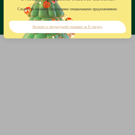
100% безопасное шифрование платежей
Следите за нашими следующими специальными предложениями.
Мгновенная доставка по
электронной почте
Возврат к предыдущей странице за 5 секунд.
Техническая и торговая
поддержка 24/5