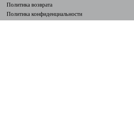
Политика возврата
Политика конфиденциальности
ПОЛЕЗНЫЕ ССЫЛКИ
Центр поддержки
support@workintool.com
КОНВЕРТЕРЫ
Конвертер PDF
Конвертер изображений
УТИЛИТЫ
Видеоредактор
WorkinTool RecWit