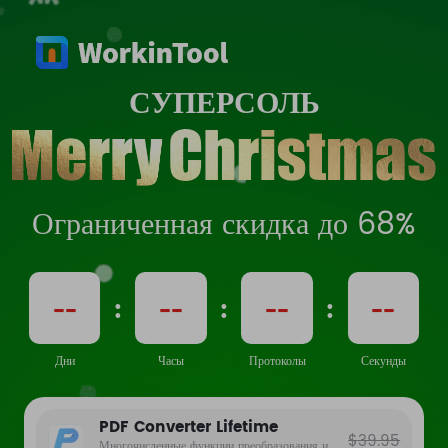
СУПЕРСОЛЬ
Ограниченная скидка до 68%
--
--
--
--
:
:
:
Дни
Часы
Протоколы
Секунды
PDF Converter Lifetime
$39.95
Многочисленные функции преобразования и