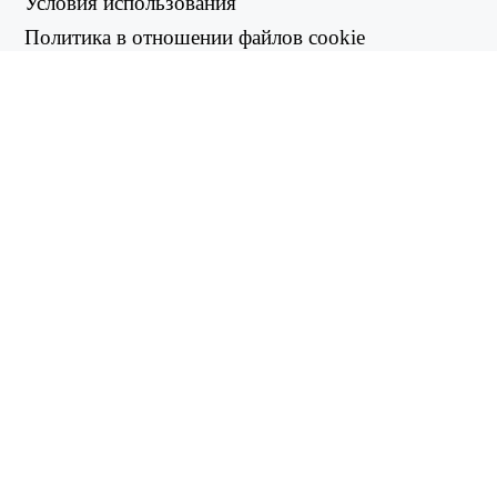
Условия использования
Политика в отношении файлов cookie
Политика возврата
Политика конфиденциальности
ПОЛЕЗНЫЕ ССЫЛКИ
Центр поддержки
support@workintool.com
КОНВЕРТЕРЫ
Конвертер PDF
Конвертер изображений
УТИЛИТЫ