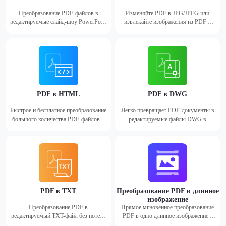
Преобразование PDF-файлов в
Изменяйте PDF в JPG/JPEG или
редактируемые слайд-шоу PowerPoint
извлекайте изображения из PDF в
(PPT) в форматах ppt и pptx.
режиме онлайн бесплатно, сохраняя
при этом высокое качество.
PDF в HTML
PDF в DWG
Быстрое и бесплатное преобразование
Легко превращает PDF-документы в
большого количества PDF-файлов в
редактируемые файлы DWG в
HTML.
мгновение ока.
PDF в TXT
Преобразование PDF в длинное
изображение
Преобразование PDF в
Прямое мгновенное преобразование
редактируемый TXT-файл без потери
PDF в одно длинное изображение и
исходного форматирования
изображения в режиме онлайн.