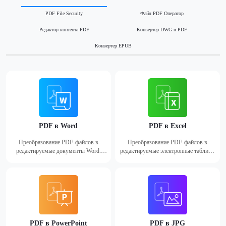
PDF File Security
Файл PDF Оператор
Редактор контента PDF
Конвертер DWG в PDF
Конвертер EPUB
PDF в Word
PDF в Excel
Преобразование PDF-файлов в
Преобразование PDF-файлов в
редактируемые документы Word.
редактируемые электронные таблицы
Поддерживаются форматы doc и docx.
Excel в форматах xls и xlsx.
PDF в PowerPoint
PDF в JPG