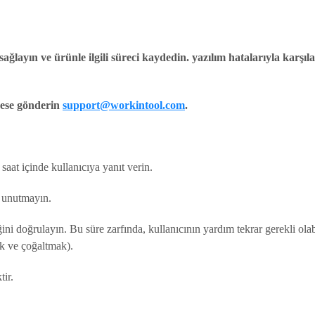
ağlayın ve ürünle ilgili süreci kaydedin. yazılım hatalarıyla karş
rese gönderin
support@workintool.com
.
aat içinde kullanıcıya yanıt verin.
n unutmayın.
 doğrulayın. Bu süre zarfında, kullanıcının yardım tekrar gerekli olabili
ek ve çoğaltmak).
tir.