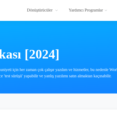
Dönüştürücüler
Yardımcı Programlar
kası [2024]
niyeti için her zaman çok çalışır yazılım ve hizmetler, bu nedenle Wor
'test sürüşü' yapabilir ve yanlış yazılımı satın almaktan kaçınabilir.