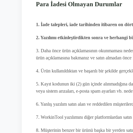
Para İadesi Olmayan Durumlar
1. İade talepleri, iade tarihinden itibaren on dört
2. Yazılımı etkinleştirdikten sonra ve herhangi b
3. Daha önce ürün açıklamasının okunmaması nedeni
ürün açıklamasına bakmanız ve satın almadan önc
4. Ürün kullanıldıktan ve başarılı bir şekilde gerçek
5. Kayıt kodunun iki (2) gün içinde alınmadığına dair i
veya sistem arızaları, e-posta spam ayarları vb. nede
6. Yanlış yazılım satın alan ve reddedilen müşterile
7. WorkinTool yazılımını diğer platformlardan satın a
8. Müşterinin benzer bir ürünü başka bir yerden satı