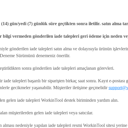
 (14) gün/yedi (7) günlük süre geçtikten sonra iletilir. satın alma tar
ir bilgi vermeden gönderilen iade talepleri geri ödeme için neden ve
yle gönderilen iade talepleri satın alma ve dolayısıyla ürünün işle
e Deneme Sürümünü denemeniz önerilir.
leştirildikten sonra gönderilen iade talepleri amaçlanan görevleri.
ade talepleri başarılı bir siparişten birkaç saat sonra. Kayıt e-postası gen
nlerle gecikmeler yaşanabilir. Müşteriler iletişime geçmelidir
support@w
rden gelen iade talepleri WorkinTool destek biriminden yardım alın.
lan müşterilerden gelen iade talepleri veya satıcılar.
n alması nedeniyle yapılan iade talepleri resmi WorkinTool sitesi yerine 