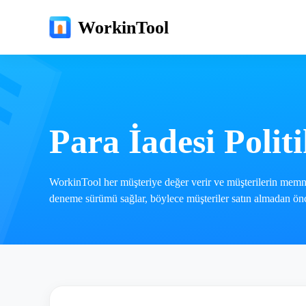
WorkinTool
Para İadesi Politi
WorkinTool her müşteriye değer verir ve müşterilerin memnu
deneme sürümü sağlar, böylece müşteriler satın almadan önce 