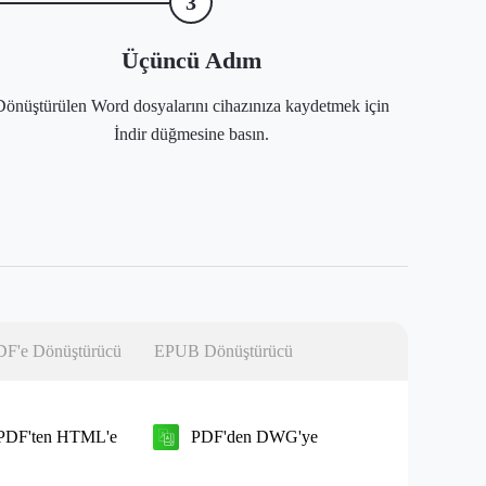
3
Üçüncü Adım
Dönüştürülen Word dosyalarını cihazınıza kaydetmek için
İndir düğmesine basın.
F'e Dönüştürücü
EPUB Dönüştürücü
PDF'ten HTML'e
PDF'den DWG'ye