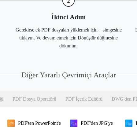
2
İkinci Adım
Gerekirse ek PDF dosyaları yüklemek için + simgesine
tıklayın. Ve devam etmek için Dönüştür düğmesine
dokunun.
Diğer Yararlı Çevrimiçi Araçlar
ği
PDF Dosya Operatörü
PDF İçerik Editörü
DWG'den PD
PDF'ten PowerPoint'e
PDF'den JPG'ye