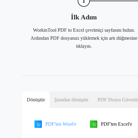
1
İlk Adım
WorkinTool PDF to Excel çevrimiçi sayfasını bulun.
Ardından PDF dosyanızı yüklemek için artı düğmesine
tıklayın.
Dönüştür
Şuradan dönüştür
PDF Dosya Güvenli
PDF'ten Word'e
PDF'ten Excel'e