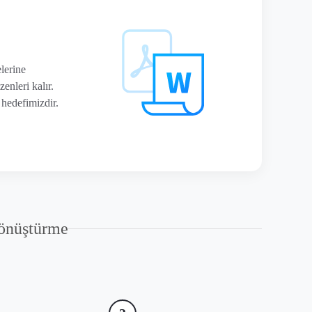
lerine
enleri kalır.
 hedefimizdir.
önüştürme