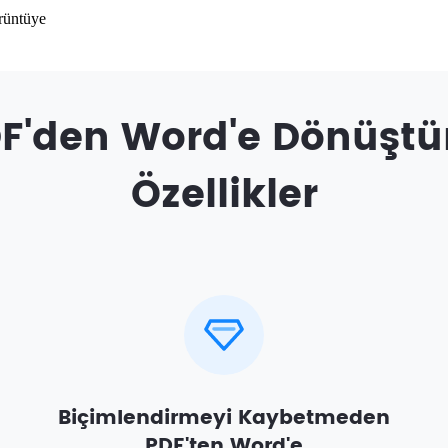
rüntüye
F'den Word'e Dönüştü
Özellikler
Biçimlendirmeyi Kaybetmeden
PDF'ten Word'e