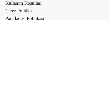
Kullanım Koşulları
Çerez Politikası
Para İadesi Politikası
Gizlilik Politikası
FAYDALI LİNKLER
Destek Merkezi
support@workintool.com
ÇEVİRİCİLER
PDF Dönüştürücü
Görüntü Dönüştürücü
UTILITIES