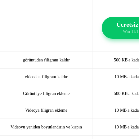
Ücretsiz
Win 11/10
görüntüden filigranı kaldır
500 KB'a kadar
videodan filigranı kaldır
10 MB'a kadar
Görüntüye filigran ekleme
500 KB'a kadar
Videoya filigran ekleme
10 MB'a kadar
Videoyu yeniden boyutlandırın ve kırpın
10 MB'a kadar