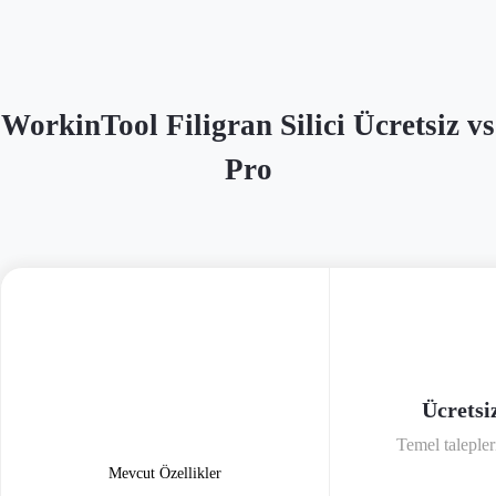
WorkinTool Filigran Silici Ücretsiz vs
Pro
Ücretsi
Temel talepleri
Mevcut Özellikler