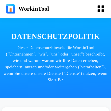
WorkinTool
DATENSCHUTZPOLITIK
Dieser Datenschutzhinweis für WorkinTool
("Unternehmen", "wir", "uns" oder "unser") beschreibt,
wie und warum warum wir Ihre Daten erheben,
speichern, nutzen und/oder weitergeben ("verarbeiten"),
wenn Sie unsere unsere Dienste ("Dienste") nutzen, wenn
Sie z.B.: