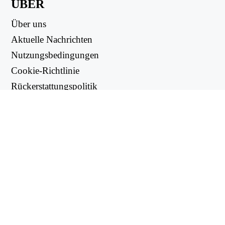
ÜBER
Über uns
Aktuelle Nachrichten
Nutzungsbedingungen
Cookie-Richtlinie
Rückerstattungspolitik
Datenschutzbestimmungen
NUTZLICHE LINKS
Support Center
support@workintool.com
CONVERTERS
PDF Konverter