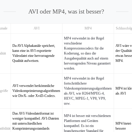
AVI oder MP4, was ist besser?
kmale
AVI
MP4
Schlussfol
MP4 verwendet in der Regel
verschiedene
Da AVI Alphakanäle speichert,
AVI wäre 
Kompressionscodecs für die
kann eine in AVI exportierte
der Qualität
lität
Kodierung, so dass die
Videodatei eine hervorragende
etwas besse
Ausgabequalität auch auf einem
Qualität aufweisen.
MP4.
hervorragenden Niveau garantiert
werden.
MP4 verwendet in der Regel
fortschrittlichere
AVI verwendet herkömmliche
Videokomprimierungsalgorithmen
MP4 ist kle
igröße
Videokomprimierungsalgorithmen
als AVI, wie H264/MPEG-4,
als AVI
wie DivX- oder XviD-Codecs.
HEVC, MPEG-1, VP8, VP9,
usw.
Das AVI-Videodateiformat ist
MP4 ist besser mit verschiedenen
weniger kompatibel. AVI-Dateien
Plattformen und Geräten
mit unterschiedlichen
MP4 bietet 
kompatibel. Es ist ein
ibilität
Komprimierungsstandards
bessere
branchenweiter Standard für