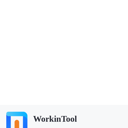
WorkinTool