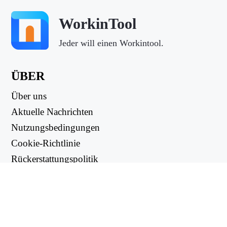
WorkinTool
2. Scene Mode entwickelt sechs verschiedene
Wiederherstellungseinträge basierend auf
Jeder will einen Workintool.
Datenverlustszenarien,z.B.
ÜBER
Über uns
Aktuelle Nachrichten
Nutzungsbedingungen
Cookie-Richtlinie
Rückerstattungspolitik
Datenschutzbestimmungen
NUTZLICHE LINKS
Deletion Recovery für gelöschte Dateien
Support Center