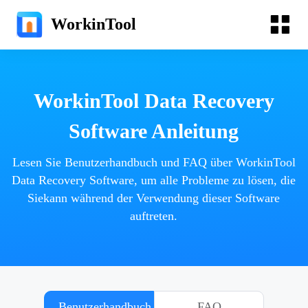
WorkinTool
WorkinTool Data Recovery
Software Anleitung
Lesen Sie Benutzerhandbuch und FAQ über WorkinTool
Data Recovery Software, um alle Probleme zu lösen, die
Siekann während der Verwendung dieser Software
auftreten.
Benutzerhandbuch
FAQ