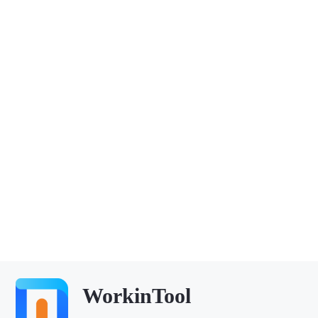
WorkinTool