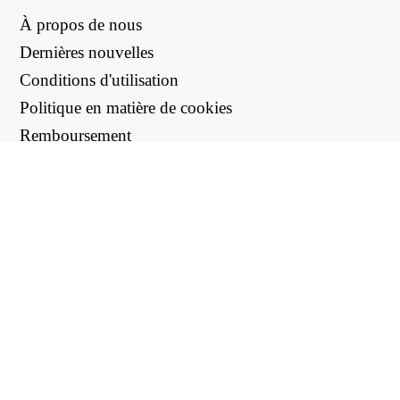
À propos de nous
Dernières nouvelles
Conditions d'utilisation
Politique en matière de cookies
Remboursement
Politique de confidentialité
LIENS UTILES
Centre d'assistance
support@workintool.com
CONVERTISSEURS
Convertisseur PDF
Convertisseur d'images