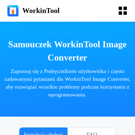
WorkinTool
Samouczek WorkinTool Image
Converter
Zapoznaj się z Podręcznikiem użytkownika i często
zadawanymi pytaniami dla WorkinTool Image Converter,
aby rozwiązać wszelkie problemy podczas korzystania z
oprogramowania.
Instrukcja obsługi
FAQ