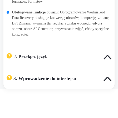
formatów. formatów.
Obsługiwane funkcje obrazu:
Oprogramowanie WorkinTool
Data Recovery obsługuje konwersję obrazów, kompresję, zmianę
DPI Zmiana, wymiana tła, regulacja znaku wodnego, edycja
obrazu, obraz AI Generator, przywracanie zdjęć, efekty specjalne,
kolaż zdjęć.
2. Przełącz język
WorkinTool Image Converter automatycznie przyjmie
domyślny język systemu. Użytkownik można również
3. Wprowadzenie do interfejsu
ręcznie przełączyć język na stronie głównej
oprogramowania.
WorkinTool Image Converter dzieli swoją stronę
główną głównie na trzy części. Wszystkie funkcje są
umieszczone na lewym pasku. Pośrodku obszaru
roboczego znajduje się prosty opis bieżącej funkcji.
Możesz kliknąć przycisk, aby wprowadzić obrazy.