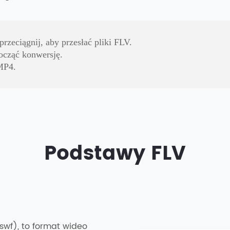
rzeciągnij, aby przesłać pliki FLV.
począć konwersję.
 MP4.
Podstawy FLV
 .swf), to format wideo