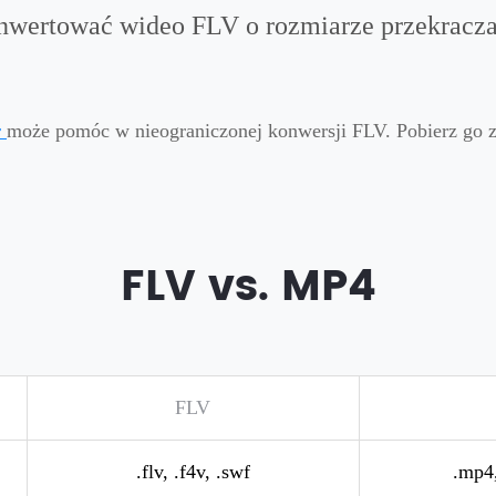
nwertować wideo FLV o rozmiarze przekrac
r
może pomóc w nieograniczonej konwersji FLV. Pobierz go za
FLV vs. MP4
FLV
.flv, .f4v, .swf
.mp4