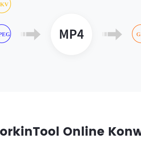
KV
PEG
G
orkinTool Online Kon