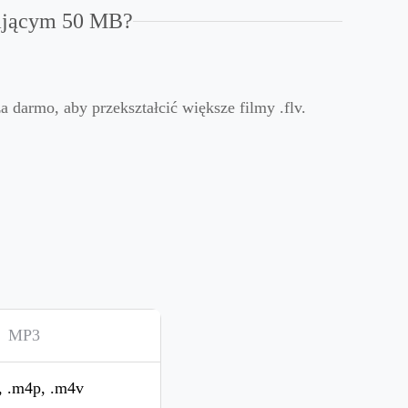
zającym 50 MB?
 darmo, aby przekształcić większe filmy .flv.
MP3
, .m4p, .m4v