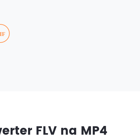
IF
werter FLV na MP4