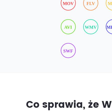
MOV
FLV
M
AVI
WMV
M
SWF
Co sprawia, że W