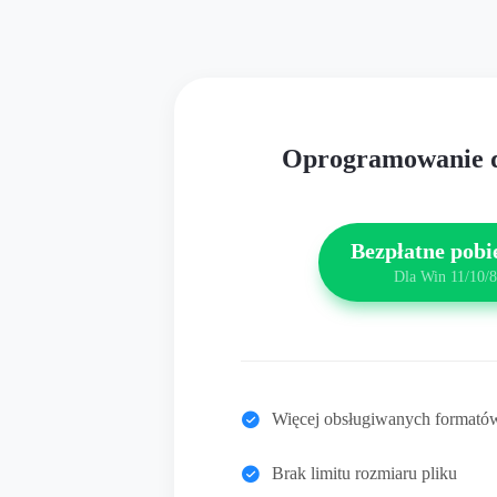
Oprogramowanie 
Bezpłatne pobi
Dla Win 11/10/8
Więcej obsługiwanych formató
Brak limitu rozmiaru pliku