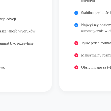
Internetu
Stabilna prędkość
je edycji
Najwyższy poziom 
automatycznie w c
yższa jakość wydruków
Tylko jeden forma
amiast być przesyłane.
Maksymalny rozmia
Obsługiwane są t
ows