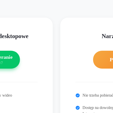
desktopowe
Narz
eranie
P
/7
w wideo
Nie trzeba pobierać
Dostęp na dowolny