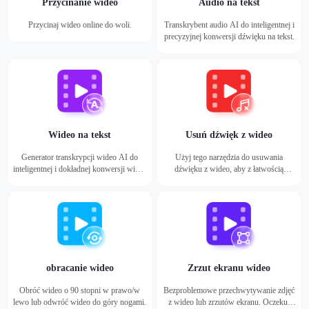
Przycinanie wideo
Audio na tekst
Przycinaj wideo online do woli.
Transkrybent audio AI do inteligentnej i
precyzyjnej konwersji dźwięku na tekst.
Wideo na tekst
Usuń dźwięk z wideo
Generator transkrypcji wideo AI do
Użyj tego narzędzia do usuwania
inteligentnej i dokładnej konwersji wideo
dźwięku z wideo, aby z łatwością
na tekst.
wyciszyć wideo lub usunąć z niego
dźwięk.
obracanie wideo
Zrzut ekranu wideo
Obróć wideo o 90 stopni w prawo/w
Bezproblemowe przechwytywanie zdjęć
lewo lub odwróć wideo do góry nogami.
z wideo lub zrzutów ekranu. Oczekuj