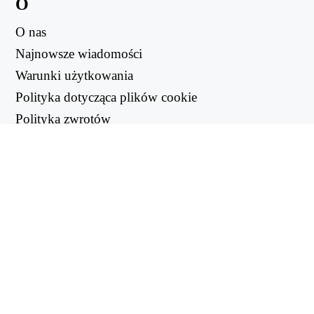
O
O nas
Najnowsze wiadomości
Warunki użytkowania
Polityka dotycząca plików cookie
Polityka zwrotów
Polityka prywatności
PRZYDATNE LINKI
Centrum wsparcia
support@workintool.com
KONWERTERY
Konwerter PDF