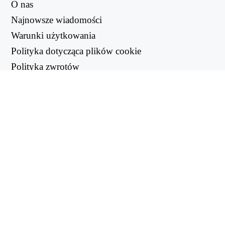
O nas
Najnowsze wiadomości
Warunki użytkowania
Polityka dotycząca plików cookie
Polityka zwrotów
Polityka prywatności
PRZYDATNE LINKI
Centrum wsparcia
support@workintool.com
KONWERTERY
Konwerter PDF
Konwerter obrazów