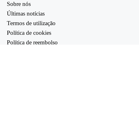
Sobre nós
Últimas notícias
Termos de utilização
Política de cookies
Política de reembolso
Política de privacidade
LIGAÇÕES ÚTEIS
Centro de apoio
support@workintool.com
CONVERSORES
Conversor de PDF
Conversor de imagens