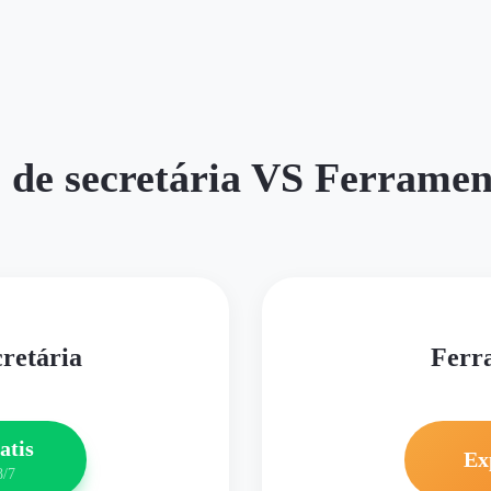
 de secretária VS Ferramen
cretária
Ferr
atis
Ex
8/7