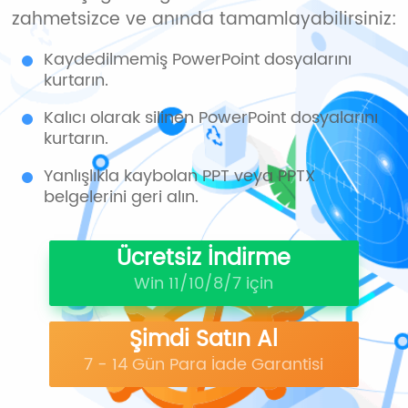
zahmetsizce ve anında tamamlayabilirsiniz:
Kaydedilmemiş PowerPoint dosyalarını
kurtarın.
Kalıcı olarak silinen PowerPoint dosyalarını
kurtarın.
Yanlışlıkla kaybolan PPT veya PPTX
belgelerini geri alın.
Ücretsiz İndirme
Win 11/10/8/7 için
Şimdi Satın Al
7 - 14 Gün Para İade Garantisi