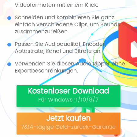
Videoformaten mit einem Klick.
Schneiden und kombinieren Sie ganz
einfach verschiedene Clips, um Sounds
zusammenzureißen.
Passen Sie Audioqualität, Encoder,
Abtastrate, Kanal und Bitrate an.
Verwenden Sie diesen Audio Ripper ohne
Exportbeschränkungen.
Kostenloser Download
Für Windows 11/10/8/7
Jetzt kaufen
7&14-tägige Geld-zurück-Garantie