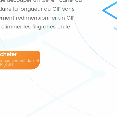
de découper un GIF en carré, ou
 réduire la longueur du GIF sans
lement redimensionner un GIF
iminer les filigranes en le
cheter
emboursement de 7 et
14 jours