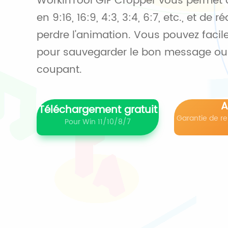
WorkinTool GIF Cropper vous permet 
en 9:16, 16:9, 4:3, 3:4, 6:7, etc., et de
perdre l'animation. Vous pouvez faci
pour sauvegarder le bon message ou él
coupant.
A
Téléchargement gratuit
Garantie de r
Pour Win 11/10/8/7