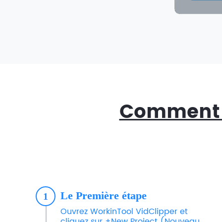
Comment r
Le Première étape
1
Ouvrez WorkinTool VidClipper et
cliquez sur +New Project (Nouveau