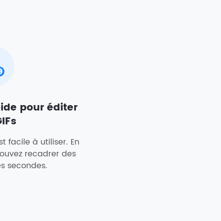
ide pour éditer
IFs
t facile à utiliser. En
pouvez recadrer des
es secondes.