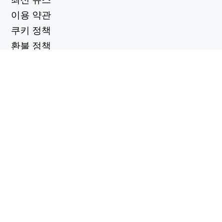
이용 약관
쿠키 정책
환불 정책
개인정보 보호정책
유용한 링크
지원 센터
support@workintool.com
컨버터
PDF 변환기
이미지 변환기
유틸리티