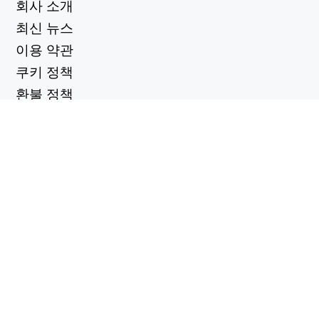
회사 소개
최신 뉴스
이용 약관
쿠키 정책
환불 정책
개인정보 보호정책
유용한 링크
지원 센터
support@workintool.com
컨버터
PDF 변환기
이미지 변환기