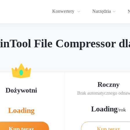
Konwertery
Narzędzia
N
nTool File Compressor d
Roczny
Dożywotni
Brak automatycznego odnaw
Loading
Loading
/rok
Kup teraz
Kup teraz