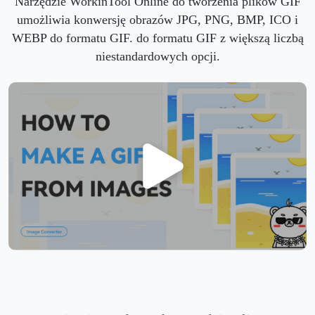
Narzędzie WorkinTool Online do tworzenia plików GIF
umożliwia konwersję obrazów JPG, PNG, BMP, ICO i
WEBP do formatu GIF. do formatu GIF z większą liczbą
niestandardowych opcji.