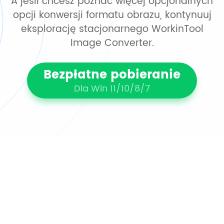
A jeśli chcesz poznać więcej opcjonalnych
opcji konwersji formatu obrazu, kontynuuj
eksplorację stacjonarnego WorkinTool
Image Converter.
Bezpłatne pobieranie
Dla Win 11/10/8/7