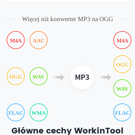
Więcej niż konwerter MP3 na OGG
M4A
AAC
M4A
OGG
OGG
WAV
WAV
FLAC
WMA
FLAC
Główne cechy WorkinTool