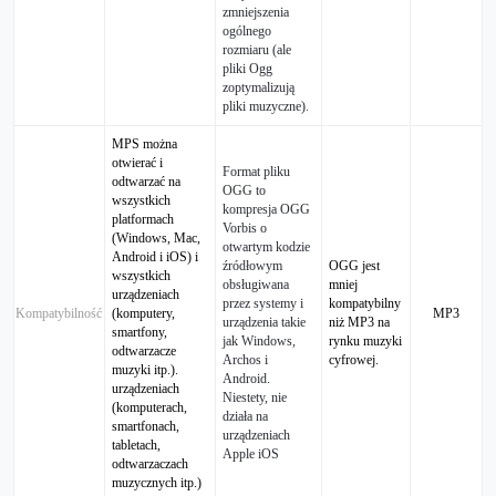
zmniejszenia
ogólnego
rozmiaru (ale
pliki Ogg
zoptymalizują
pliki muzyczne).
MPS można
otwierać i
Format pliku
odtwarzać na
OGG to
wszystkich
kompresja OGG
platformach
Vorbis o
(Windows, Mac,
otwartym kodzie
Android i iOS) i
źródłowym
OGG jest
wszystkich
obsługiwana
mniej
urządzeniach
przez systemy i
kompatybilny
Kompatybilność
(komputery,
MP3
urządzenia takie
niż MP3 na
smartfony,
jak Windows,
rynku muzyki
odtwarzacze
Archos i
cyfrowej.
muzyki itp.).
Android.
urządzeniach
Niestety, nie
(komputerach,
działa na
smartfonach,
urządzeniach
tabletach,
Apple iOS
odtwarzaczach
muzycznych itp.)