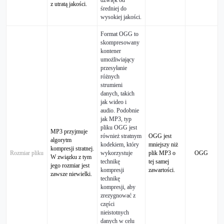
dźwięk od
z utratą jakości.
średniej do
wysokiej jakości.
Format OGG to
skompresowany
kontener
umożliwiający
przesyłanie
różnych
strumieni
danych, takich
jak wideo i
audio. Podobnie
jak MP3, typ
pliku OGG jest
MP3 przyjmuje
również stratnym
OGG jest
algorytm
kodekiem, który
mniejszy niż
kompresji stratnej.
Rozmiar pliku
wykorzystuje
plik MP3 o
OGG
W związku z tym
technikę
tej samej
jego rozmiar jest
kompresji
zawartości.
zawsze niewielki.
technikę
kompresji, aby
zrezygnować z
części
nieistotnych
danych w celu