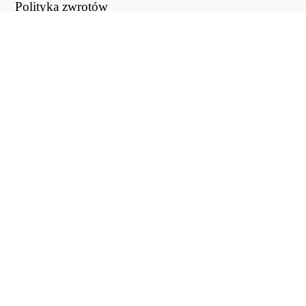
Polityka zwrotów
Polityka prywatności
PRZYDATNE LINKI
Centrum wsparcia
support@workintool.com
KONWERTERY
Konwerter PDF
Konwerter obrazów
USŁUGI KOMUNALNE
Edytor wideo
WorkinTool RecWit