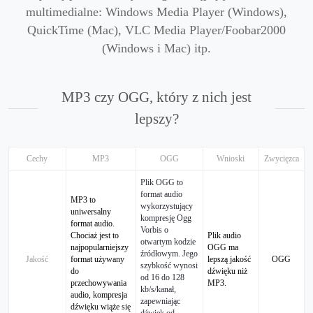
multimedialne: Windows Media Player (Windows),
QuickTime (Mac), VLC Media Player/Foobar2000
(Windows i Mac) itp.
MP3 czy OGG, który z nich jest
lepszy?
Cechy
MP3
OGG
Wnioski
Zwycięzca
Plik OGG to
format audio
MP3 to
wykorzystujący
uniwersalny
kompresję Ogg
format audio.
Vorbis o
Chociaż jest to
Plik audio
otwartym kodzie
najpopularniejszy
OGG ma
źródłowym. Jego
Jakość
format używany
lepszą jakość
OGG
szybkość wynosi
do
dźwięku niż
od 16 do 128
przechowywania
MP3.
kb/s/kanał,
audio, kompresja
zapewniając
dźwięku wiąże się