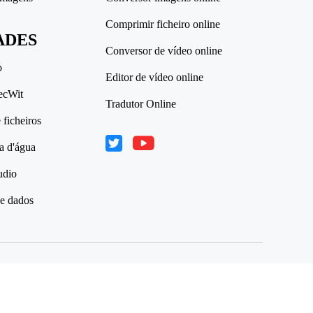
Comprimir ficheiro online
ADES
Conversor de vídeo online
o
Editor de vídeo online
ecWit
Tradutor Online
ficheiros
a d'água
udio
e dados
s de autor © 2025 WorkinTool. Todos os direitos reservados.