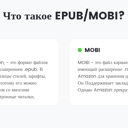
Что такое EPUB/MOBI?
MOBI
on, - это формат файлов
MOBI - это файл карман
асширением .epub. В
имеющий расширение .m
аблицы стилей, шрифты,
Amazon для хранения ци
поэтому его можно
Он Поддерживает закладк
тим со многими
Однако Amazon прекрати
тронные читалки,