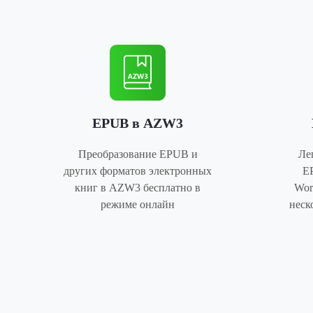
EPUB в AZW3
Преобразование EPUB и
Ле
других форматов электронных
E
книг в AZW3 бесплатно в
Wor
режиме онлайн
неск