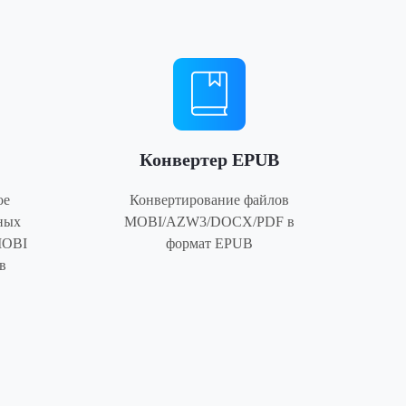
Конвертер EPUB
ое
Конвертирование файлов
ных
MOBI/AZW3/DOCX/PDF в
MOBI
формат EPUB
в