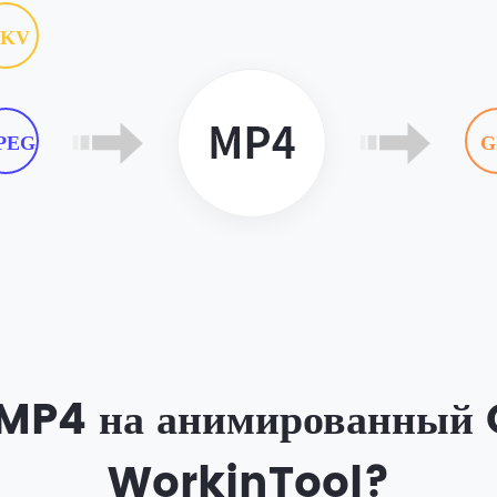
KV
PEG
G
 MP4 на анимированный 
WorkinTool?