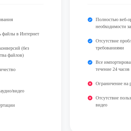
ования
Полностью веб-о
необходимости з
ь файлы в Интернет
Отсутствие проб
требованиями
конверсий (без
тва файлов)
Все импортирова
течение 24 часов
ичество
Ограничение на р
 аудио/видео
Отсутствие польз
видео
ертации