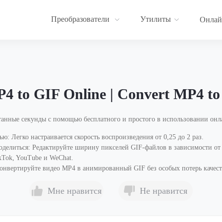
Преобразователи
Утилиты
Онлай
4 to GIF Online | Convert MP4 to 
анные секунды с помощью бесплатного и простого в использовании онла
ю: Легко настраивается скорость воспроизведения от 0,25 до 2 раз.
делиться: Редактируйте ширину пикселей GIF-файлов в зависимости от т
kTok, YouTube и WeChat.
Конвертируйте видео MP4 в анимированный GIF без особых потерь качест
Мне нравится
Не нравится