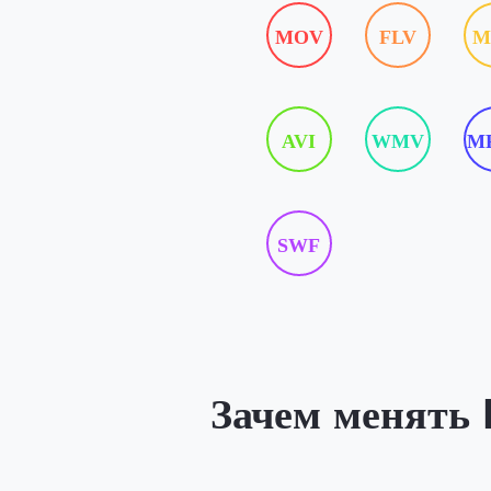
MOV
FLV
M
AVI
WMV
M
SWF
Зачем менять