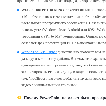
практических практических подхода, которые помогут
WorkinTool PPT to MP4 Converter онлайн
позволя
в MP4 бесплатно в течение трех шагов без необход
настольного программного обеспечения. Независимо
используете (Windows, Mac, Android или iOS), Work
требования к PPT-to-MP4 конвертации. Однако по 
более четырех презентаций PPT с максимальным р
WorkinTool VidClipper
существенно поможет вам на
размеру и количеству файлов. Вы можете сохранят
одновременно без ограничений, ожидать более выс
экспортировать PPT слайд-шоу в видео в большем 
тем, VidClipper позволяет добавлять музыку/звук/а
видео с минимальными усилиями.
Почему PowerPoint не может быть преобр