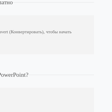
латно
vert (Конвертировать), чтобы начать
PowerPoint?