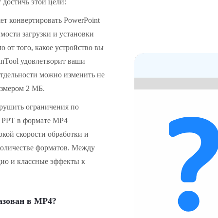
 достичь этой цели:
ет конвертировать PowerPoint
имости загрузки и установки
 от того, какое устройство вы
inTool удовлетворит ваши
отдельности можно изменить не
азмером 2 МБ.
рушить ограничения по
ь PPT в формате MP4
окой скорости обработки и
количестве форматов. Между
удио и классные эффекты к
азован в MP4?