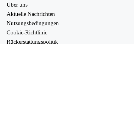
Über uns
Aktuelle Nachrichten
Nutzungsbedingungen
Cookie-Richtlinie
Rückerstattungspolitik
Datenschutzbestimmungen
NUTZLICHE LINKS
Support Center
support@workintool.com
CONVERTERS
PDF Konverter
Bild-Konverter