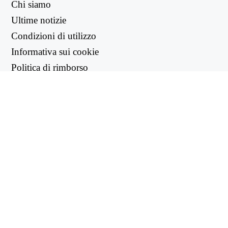
Chi siamo
Ultime notizie
Condizioni di utilizzo
Informativa sui cookie
Politica di rimborso
Informativa sulla privacy
LINK UTILI
Centro di supporto
support@workintool.com
CONVERTITORI
Convertitore PDF
Convertitore di immagini