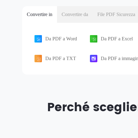
Convertire in
Convertire da
File PDF Sicurezza
Da PDF a Word
Da PDF a Excel
Da PDF a TXT
Da PDF a immagin
Perché sceglie