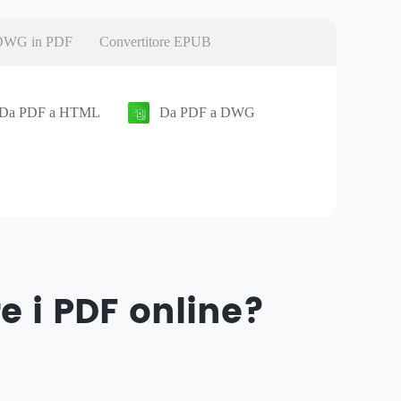
 DWG in PDF
Convertitore EPUB
Da PDF a HTML
Da PDF a DWG
e i PDF online?