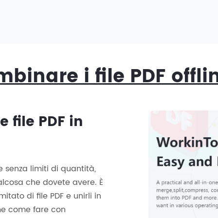
inare i file PDF offl
 file PDF in
senza limiti di quantità,
alcosa che dovete avere. È
tato di file PDF e unirli in
me come fare con