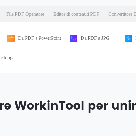
File PDF Operatore
Editor di contenuti PDF
Convertitore
Da PDF a PowerPoint
Da PDF a JPG
e lunga
re WorkinTool per unir