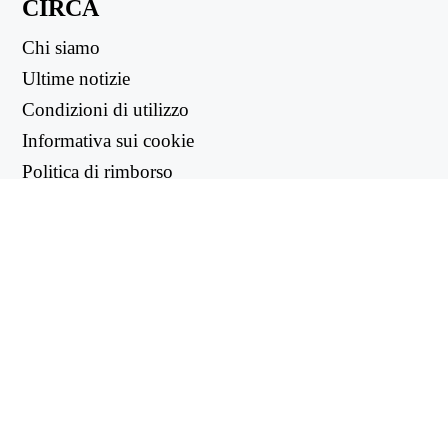
CIRCA
Chi siamo
Ultime notizie
Condizioni di utilizzo
Informativa sui cookie
Politica di rimborso
Informativa sulla privacy
LINK UTILI
Centro di supporto
support@workintool.com
CONVERTITORI
Convertitore PDF