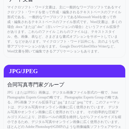
マイクロソフト・ワード文書は、主に一般的なワープロソフトであるマイ
クロソフト・ワードを使って作成・編集されるテキストベースのファイル
形式である。 一般的なワープロソフトであるMicrosoft Wordを使って作
成・編集されるテキストベースのファイル形式です。Word文書は、多くの
場合 .docx "または".doc"（古いバージョンの場合）というファイル拡張子
があります。これらのファイル これらのファイルは、テキストスタイ
ル、色、画像、表など、さまざまな書式オプションをサポートしていま
す、 などがあります。マイクロソフト・ワード以外にも、次のような代
替アプリケーションがあります。 Google DocsやLibreOffice Writerなど、
Word文書を開いて編集できるアプリケーションもあります。
JPG/JPEG
合同写真専門家グループ
JPG（またはJPEG）画像は、デジタル画像ファイル形式の一種で、Joint
Photographic Experts Groupの略です。 Photographic Experts Group の略であ
る。JPG画像 ファイル拡張子は".jpg "または".jpeg "です。このフォーマッ
トは、デジタル写真やオンライン画像に広く使用されています。 デジタ
ル写真やオンライン画像に広く使用されています。 その効率的な圧縮ア
ルゴリズムにより、許容レベルの画質を維持しながらファイルサイズを縮
小できるため、デジタル写真やオンライン画像に広く使用されています。
ほとんどの Adobe PhotoshopやGIMPのような画像編集ソフトウェアやウェ