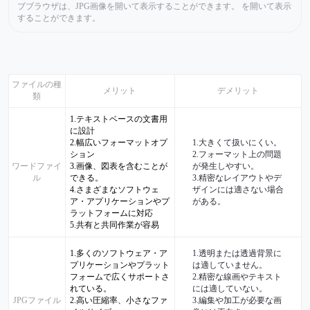
ブブラウザは、JPG画像を開いて表示することができます。 を開いて表示
することができます。
ファイルの種
メリット
デメリット
類
1.テキストベースの文書用
に設計
2.幅広いフォーマットオプ
1.大きくて扱いにくい。
ション
2.フォーマット上の問題
ワードファイ
3.画像、図表を含むことが
が発生しやすい。
ル
できる。
3.精密なレイアウトやデ
4.さまざまなソフトウェ
ザインには適さない場合
ア・アプリケーションやプ
がある。
ラットフォームに対応
5.共有と共同作業が容易
1.多くのソフトウェア・ア
1.透明または透過背景に
プリケーションやプラット
は適していません。
フォームで広くサポートさ
2.精密な線画やテキスト
れている。
には適していない。
JPGファイル
2.高い圧縮率、小さなファ
3.編集や加工が必要な画