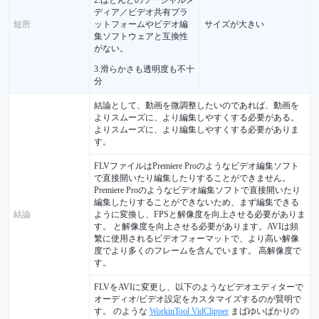
ディア／ビデオ共有プラ
ットフォームやビデオ編
短所
サイズが大きい
集ソフトウェアと互換性
がない。
3.滑らかさも透明度も不十
分
結論として、動画を微調整したいのであれば、動画を
よりスムーズに、より編集しやすくする必要がある。
よりスムーズに、より編集しやすくする必要がありま
す。
FLVファイルはPremiere Proのようなビデオ編集ソフト
で直接開いたり編集したりすることができません。
Premiere Proのようなビデオ編集ソフトで直接開いたり
編集したりすることができないため、まず編集できる
結論
ように変換し、FPSと解像度を向上させる必要がありま
す。 と解像度を向上させる必要があります。AVIは頻
繁に使用されるビデオフォーマットで、より高い解像
度でより多くのフレームを含んでいます。 高解像度で
す。
FLVをAVIに変更し、以下のようなビデオエディターで
オーディオ/ビデオ設定をカスタマイズするのが賢明で
す。 のような
WorkinTool VidClipper
まばゆいばかりの