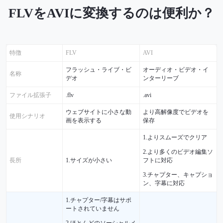
FLVをAVIに変換するのは便利か？
特徴
FLV
AVI
フラッシュ・ライブ・ビ
オーディオ・ビデオ・イ
名称
デオ
ンターリーブ
ファイル拡張子
.flv
.avi
ウェブサイトに小さな動
より高解像度でビデオを
使用シナリオ
画を表示する
保存
1.よりスムーズでクリア
2.より多くのビデオ編集ソ
フトに対応
長所
1.サイズが小さい
3.チャプター、キャプショ
ン、字幕に対応
1.チャプター/字幕はサポ
ートされていません
2.ほとんどのソーシャルメ