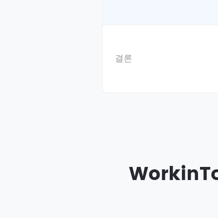
결론
Workin