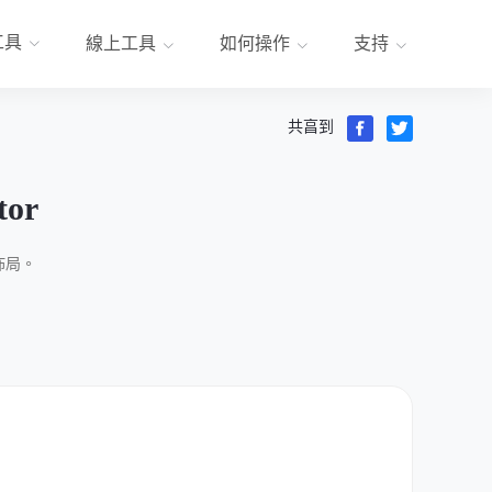
工具
線上工具
如何操作
支持
共亯到
tor
佈局。