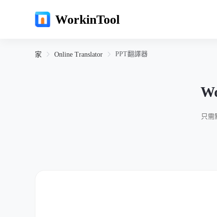
WorkinTool
PPT翻譯器
家
Online Translator
Wo
只需