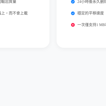
的輸出質量
24小時後永久删
腦上，而不會上載
穩定的平移速度
一次僅支持1 M