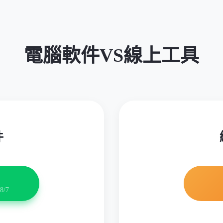
電腦軟件VS線上工具
件
8/7