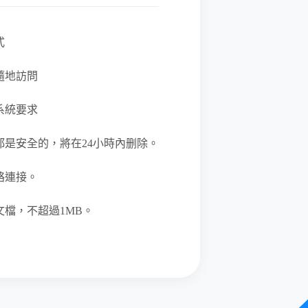
式
隨地訪問
系統要求
都是安全的，將在24小時內删除。
絡連接。
檔，不超過1MB。