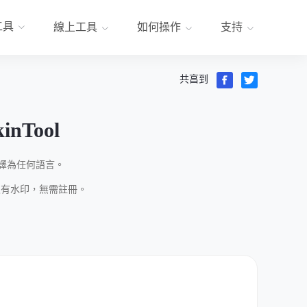
工具
線上工具
如何操作
支持
共亯到
kinTool
錶翻譯為任何語言。
有水印，無需註冊。