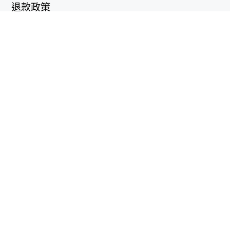
退款政策
隱私政策
有用的鏈接
支持中心
support@workintool.com
轉換器
PDF轉換器
圖像轉換器
其他工具
視頻編輯器
螢幕錄影工具