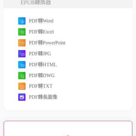
EPUB轉換器
PDF轉Word
PDF轉Excel
PDF轉PowerPoint
PDF轉JPG
PDF轉HTML
PDF轉DWG
PDF轉TXT
PDF轉長圖像