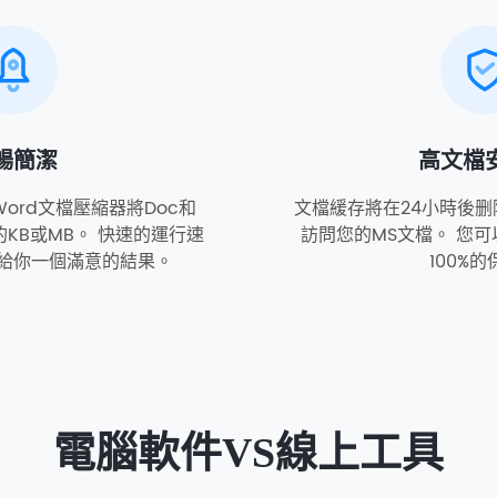
暢簡潔
高文檔
ord文檔壓縮器將Doc和
文檔緩存將在24小時後删
的KB或MB。 快速的運行速
訪問您的MS文檔。 您
給你一個滿意的結果。
100%
電腦軟件VS線上工具