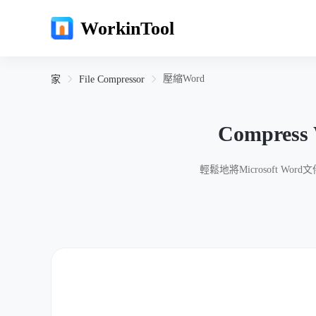
WorkinTool
壓縮Word
家
File Compressor
Compress 
輕鬆地將Microsoft 