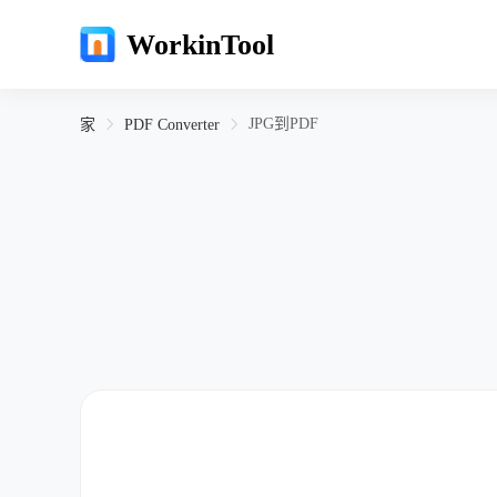
WorkinTool
JPG到PDF
家
PDF Converter