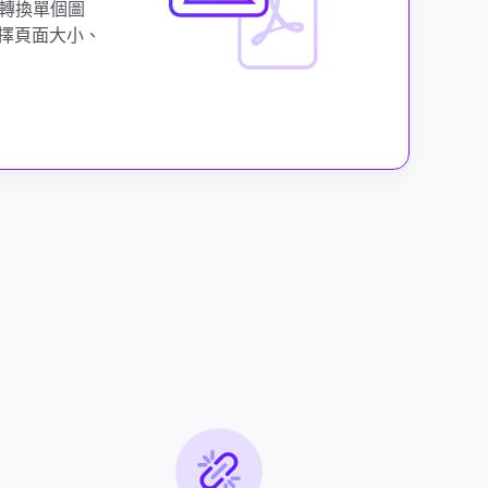
即轉換單個圖
擇頁面大小、