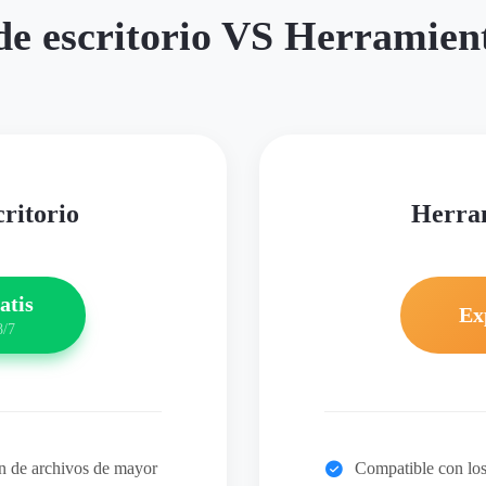
de escritorio VS Herramient
critorio
Herram
atis
Ex
8/7
ón de archivos de mayor
Compatible con los