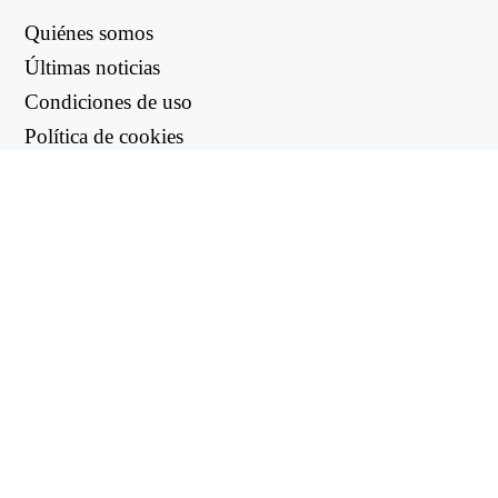
Quiénes somos
Últimas noticias
Condiciones de uso
Política de cookies
Política de reembolso
Política de privacidad
ENLACES ÚTILES
Centro de asistencia
support@workintool.com
CONVERTIDORES
Conversor PDF
Conversor de imágenes