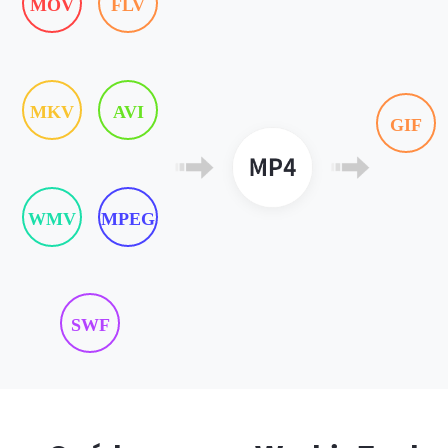
MOV
FLV
MKV
AVI
GIF
WMV
MPEG
SWF