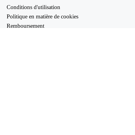
Conditions d'utilisation
Politique en matière de cookies
Remboursement
Politique de confidentialité
LIENS UTILES
Centre d'assistance
support@workintool.com
CONVERTISSEURS
Convertisseur PDF
Convertisseur d'images
UTILITAIRES