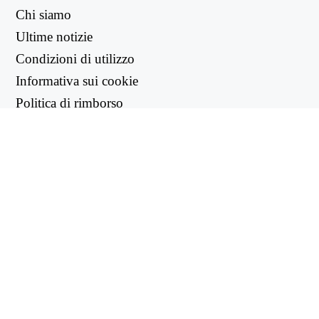
Chi siamo
Ultime notizie
Condizioni di utilizzo
Informativa sui cookie
Politica di rimborso
Informativa sulla privacy
LINK UTILI
Centro di supporto
support@workintool.com
CONVERTITORI
Convertitore PDF
Convertitore di immagini