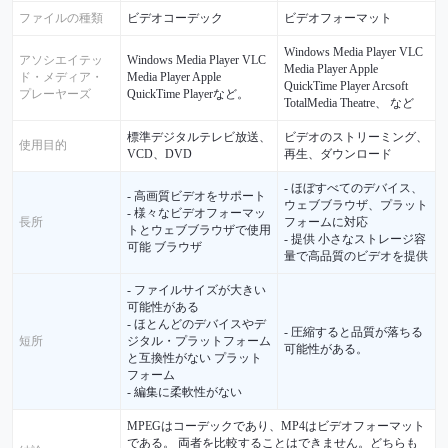
ファイルの種類
ビデオコーデック
ビデオフォーマット
Windows Media Player VLC
アソシエイテッ
Windows Media Player VLC
Media Player Apple
ド・メディア・
Media Player Apple
QuickTime Player Arcsoft
プレーヤーズ
QuickTime Playerなど。
TotalMedia Theatre、 など
標準デジタルテレビ放送、
ビデオのストリーミング、
使用目的
VCD、DVD
再生、ダウンロード
- ほぼすべてのデバイス、
- 高画質ビデオをサポート
ウェブブラウザ、プラット
- 様々なビデオフォーマッ
長所
フォームに対応
トとウェブブラウザで使用
- 提供 小さなストレージ容
可能 ブラウザ
量で高品質のビデオを提供
- ファイルサイズが大きい
可能性がある
- ほとんどのデバイスやデ
- 圧縮すると品質が落ちる
短所
ジタル・プラットフォーム
可能性がある。
と互換性がない プラット
フォーム
- 編集に柔軟性がない
MPEGはコーデックであり、MP4はビデオフォーマット
である。 両者を比較することはできません。どちらも