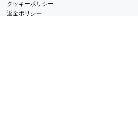
クッキーポリシー
返金ポリシー
プライバシーポリシー
便利なリンク
サポートセンター
support@workintool.com
コンバーター
PDFコンバータ
イメージコンバーター
ユーティリティ
ビデオエディター