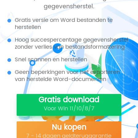
gegevensherstel.
Gratis versie om Word bestanden te
herstellen
Hoog succespercentage gegevensherstel
zonder verlies van bestandsformattering
Snel scannen en herstellen
Geen beperkingen voor het exporteren
van herstelde Word-documenten
Gratis download
Voor Win 11/10/8/7
Nu kopen
7 - 14 dagen geldteruggarantie