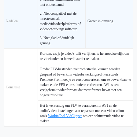
niet ondersteund
2. Niet compatibel met de
meeste sociale
Nadelen
Groter in omvang
media/videodeelplatforms of
videobewerkingssoftware
3. Niet glad of duidelijk
genoeg
Kortom, als je je video's wilt verfijnen, is het noodzakelijk om
ze vloeiender en bewerkbaarder te maken.
Omdat FLV-bestanden niet rechtstreeks kunnen worden
geopend of bewerkt in videobewerkingssoftware zoals
Premiere Pro, moet je ze eerst converteren om ze bewerkbaar te
maken en de FPS en resolutie te verbeteren. AVI is een
Conclusie
veelgebruikt videoformaat dat meer frames bevat met een
hogere resolutie.
Het is verstandig om FLV te veranderen in AVI en de
audio/video-instellingen aan te passen met een video editor
zoals
WorkinTool VidClipper
om een schitterende video te
maken.