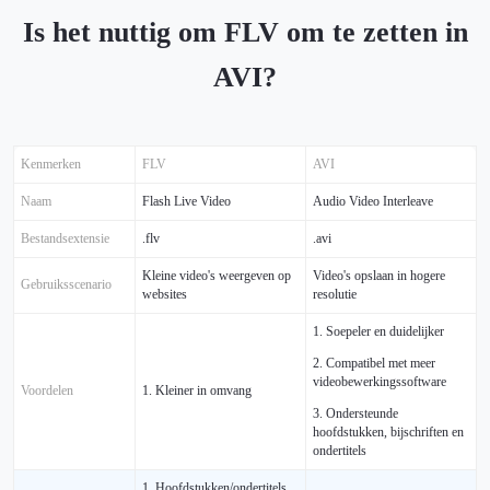
Is het nuttig om FLV om te zetten in
AVI?
Kenmerken
FLV
AVI
Naam
Flash Live Video
Audio Video Interleave
Bestandsextensie
.flv
.avi
Kleine video's weergeven op
Video's opslaan in hogere
Gebruiksscenario
websites
resolutie
1. Soepeler en duidelijker
2. Compatibel met meer
videobewerkingssoftware
Voordelen
1. Kleiner in omvang
3. Ondersteunde
hoofdstukken, bijschriften en
ondertitels
1. Hoofdstukken/ondertitels