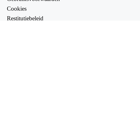
Cookies
Restitutiebeleid
Privacybeleid
NUTTIGE LINKS
Ondersteuningscentrum
support@workintool.com
OMVORMERS
PDF-omzetter
Afbeeldingsconverter
NUTSBEDRIJVEN