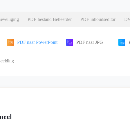
eveiliging
PDF-bestand Beheerder
PDF-inhoudseditor
DW
PDF naar PowerPoint
PDF naar JPG
beelding
neel