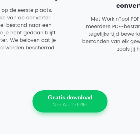
conver
op de eerste plaats.
ie van de converter
Met WorkinTool PDF
el bestand naar een
meerdere PDF-bestand
ie je hebt gedaan blijft
tegelijkertijd bewer
ter. We beloven dat je
bestanden van elk gew
eid worden beschermd.
zoals jij h
Gratis download
Voor Win 11/10/8/7