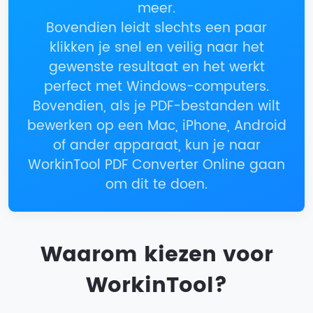
meer.
Bovendien leidt slechts een paar
klikken je snel en veilig naar het
gewenste resultaat en het werkt
perfect met Windows-computers.
Bovendien, als je PDF-bestanden wilt
bewerken op een Mac, iPhone, Android
of ander apparaat, kun je naar
WorkinTool PDF Converter Online gaan
om dit te doen.
Waarom kiezen voor
WorkinTool?