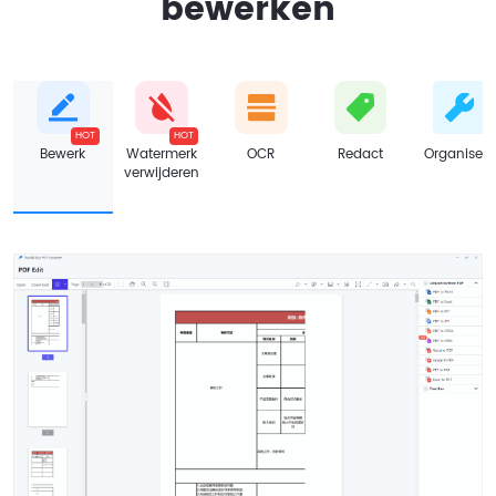
bewerken
HOT
HOT
Bewerk
Watermerk
OCR
Redact
Organiseer
verwijderen