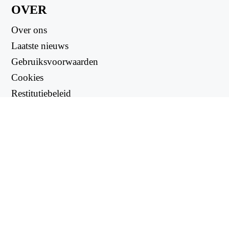
OVER
Over ons
Laatste nieuws
Gebruiksvoorwaarden
Cookies
Restitutiebeleid
Privacybeleid
NUTTIGE LINKS
Ondersteuningscentrum
support@workintool.com
OMVORMERS
PDF-omzetter