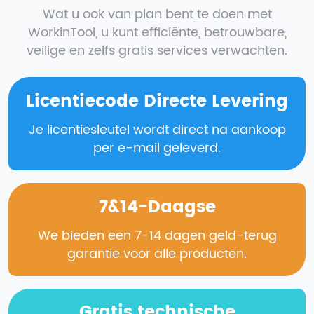
Wat u ook van plan bent te doen met
WorkinTool, u kunt efficiënte, betrouwbare,
veilige en zelfs gratis services verwachten.
Licentiecode Directe Levering
Je licentiesleutel wordt direct na aankoop
per e-mail geleverd.
7&14-Daagse
We bieden een 7-14 dagen geld-terug
garantie voor alle producten.
Gratis technische