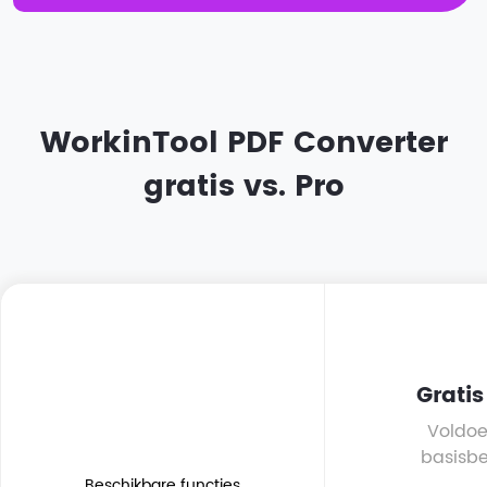
WorkinTool PDF Converter
gratis vs. Pro
Gratis
Voldoe
basisb
Beschikbare functies